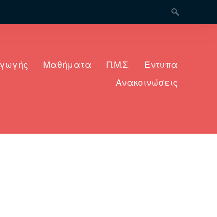
Search for:
αγωγής
Μαθήματα
Π.Μ.Σ.
Έντυπα
Ανακοινώσεις