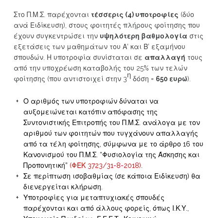
Στο Π.Μ.Σ. παρέχονται
τέσσερις (4) υποτροφίες
(δύο
ανά Ειδίκευση), στους φοιτητές πλήρους φοίτησης που
έχουν συγκεντρώσει την
υψηλότερη βαθμολογία
στις
εξετάσεις των μαθημάτων του Α’ και Β’ εξαμήνου
σπουδών. Η υποτροφία συνίσταται σε
απαλλαγή
τους
από την υποχρέωση καταβολής του 25% των τελών
η
φοίτησης (που αντιστοιχεί στην 3
δόση =
650 ευρώ
).
Ο αριθμός των υποτροφιών δύναται να
αυξομειώνεται κατόπιν απόφασης της
Συντονιστικής Επιτροπής του Π.Μ.Σ. ανάλογα με τον
αριθμού των φοιτητών που τυγχάνουν απαλλαγής
από τα τέλη φοίτησης, σύμφωνα με το άρθρο 16 του
Κανονισμού του Π.Μ.Σ. “Φυσιολογία της Άσκησης και
Προπονητική”
(ΦΕΚ 3723/31-8-2018)
.
Σε περίπτωση ισοβαθμίας (σε κάποια Ειδίκευση) θα
διενεργείται κλήρωση.
Υποτροφίες για μεταπτυχιακές σπουδές
παρέχονται και από άλλους φορείς, όπως Ι.Κ.Υ.,