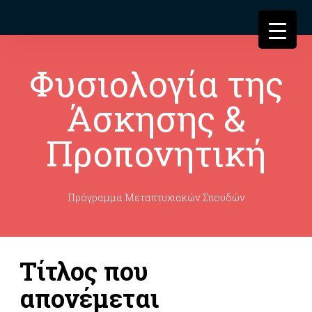
Φυσιολογία της
Άσκησης &
Προπονητική
Πρόγραμμα Μεταπτυχιακών Σπουδών
Τίτλος που
απονέμεται