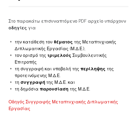
Στο παρακάτω επισυναπτόμενο PDF αρχείο υπάρχουν
οδηγίες
για
την κατάθεση του
θέματος
της Μεταπτυχιακής
Διπλωματικής Εργασίας (Μ.Δ.Ε.),
τον ορισμό της
τριμελούς
Συμβουλευτικής
Επιτροπής
τη συγγραφή και υποβολή της
περίληψης
της
προτεινόμενης Μ.Δ.Ε.
τη
συγγραφή
της Μ.Δ.Ε. και
τη δημόσια
παρουσίαση
της Μ.Δ.Ε.
Οδηγός Συγγραφής Μεταπτυχιακής Διπλωματικής
Εργασίας