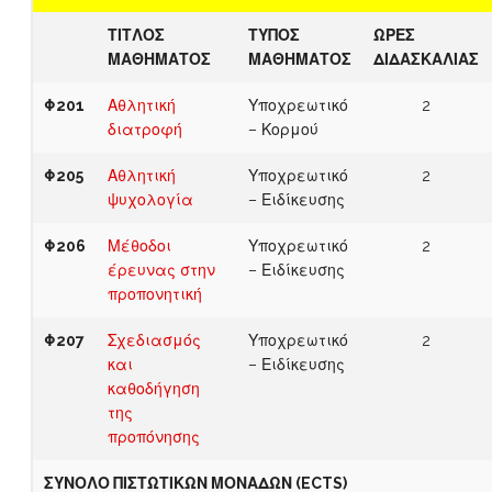
ΤΙΤΛΟΣ
ΤΥΠΟΣ
ΩΡΕΣ
ΜΑΘΗΜΑΤΟΣ
ΜΑΘΗΜΑΤΟΣ
ΔΙΔΑΣΚΑΛΙΑΣ
Φ201
Αθλητική
Υποχρεωτικό
2
διατροφή
– Κορμού
Φ205
Αθλητική
Υποχρεωτικό
2
ψυχολογία
– Ειδίκευσης
Φ206
Μέθοδοι
Υποχρεωτικό
2
έρευνας στην
– Ειδίκευσης
προπονητική
Φ207
Σχεδιασμός
Υποχρεωτικό
2
και
– Ειδίκευσης
καθοδήγηση
της
προπόνησης
ΣΥΝΟΛΟ ΠΙΣΤΩΤΙΚΩΝ ΜΟΝΑΔΩΝ (ECTS)