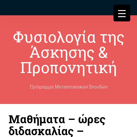
Φυσιολογία της
Άσκησης &
Προπονητική
Πρόγραμμα Μεταπτυχιακών Σπουδών
Μαθήματα – ώρες
διδασκαλίας –