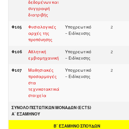
δεδομένων και
συγγραφή
διατριβής
Φ105
Φυσιολογικές
Υποχρεωτικό
2
αρχές της
– Ειδίκευσης
προπόνησης
Φ106
Αθλητική
Υποχρεωτικό
2
εμβιομηχανική
– Ειδίκευσης
Φ107
Μαθησιακές
Υποχρεωτικό
2
προσαρμογές
– Ειδίκευσης
στα
τεχνικοτακτικά
στοιχεία
ΣΥΝΟΛΟ ΠΙΣΤΩΤΙΚΩΝ ΜΟΝΑΔΩΝ (ECTS)
Α΄ ΕΞΑΜΗΝΟΥ
Β΄ ΕΞΑΜΗΝΟ ΣΠΟΥΔΩΝ